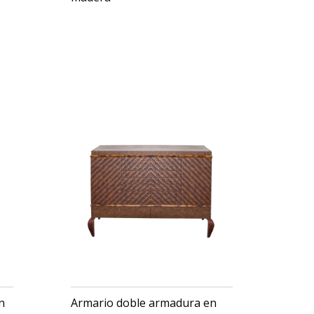
USD $
2,345
n
Armario doble armadura en