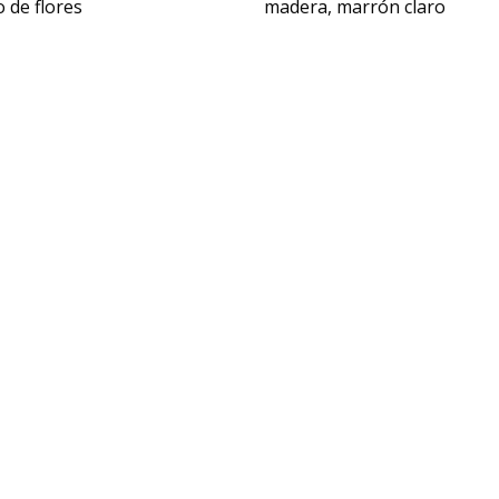
 de flores
madera, marrón claro
18
USD $
2,415