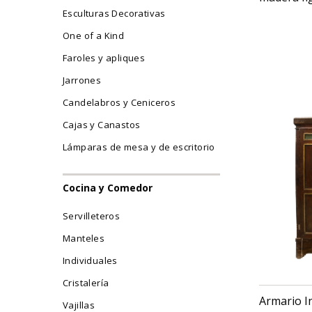
Esculturas Decorativas
USD $
1,1
ANTES COP 
One of a Kind
Faroles y apliques
Jarrones
Candelabros y Ceniceros
Cajas y Canastos
Lámparas de mesa y de escritorio
Cocina y Comedor
Servilleteros
Manteles
Individuales
Cristalería
Armario I
Vajillas