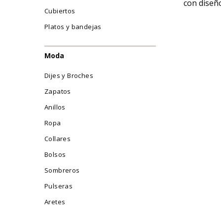
con diseño
Cubiertos
USD $
2,4
Platos y bandejas
Moda
Dijes y Broches
Zapatos
Anillos
Ropa
Collares
Bolsos
Sombreros
Pulseras
Aretes