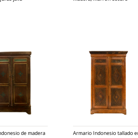
46
USD $
2,345
$
2,292
ndonesio de madera
Armario Indonesio tallado e