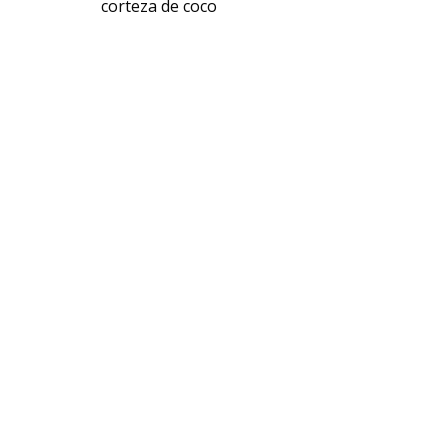
corteza de coco
USD $
8,545