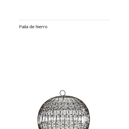
Paila de hierro
USD $
2,191