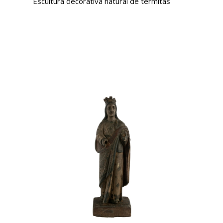
Escultura decorativa natural de termitas
USD $
973