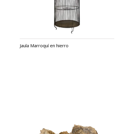
Jaula Marroquí en hierro
USD $
1,418