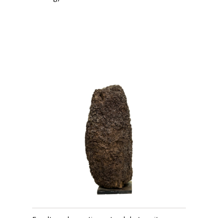
USD $
2,902