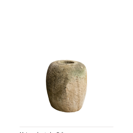
USD $
1,242