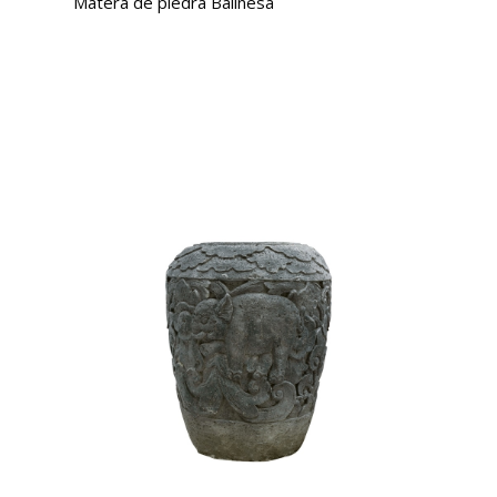
Matera de piedra Balinesa
USD $
2,061