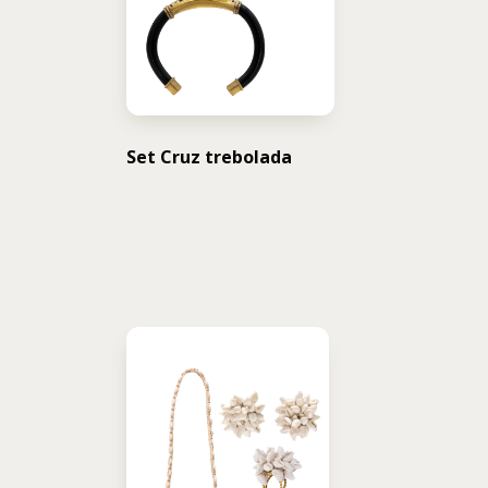
Set Cruz trebolada
USD $
986