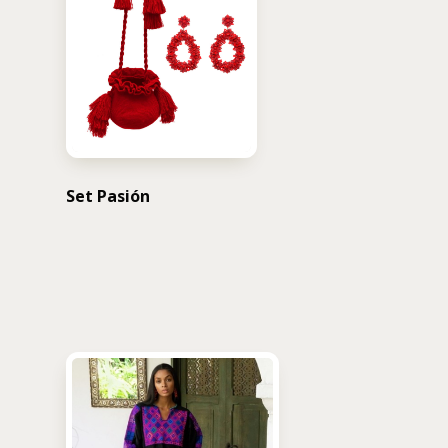
Set Pasión
USD $
210