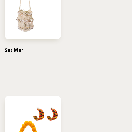
Set Mar
USD $
315