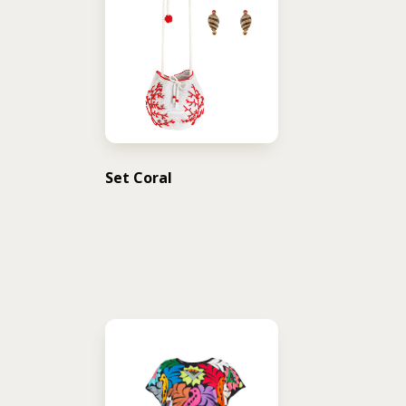
Set Coral
USD $
185