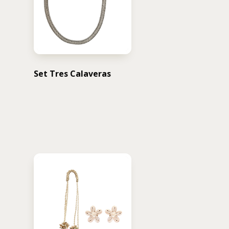
Set Tres Calaveras
USD $
1,236