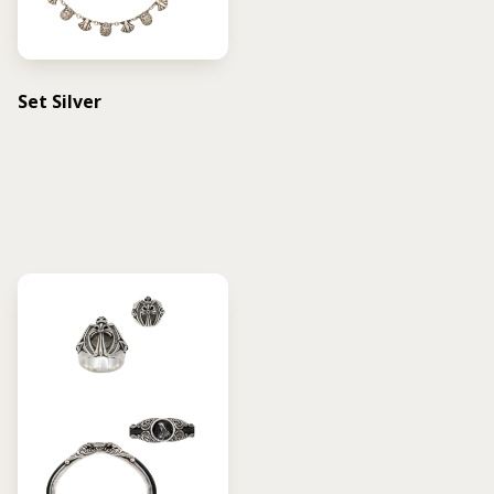
Set Silver
USD $
502