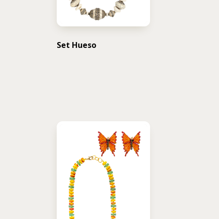
Set Hueso
USD $
278