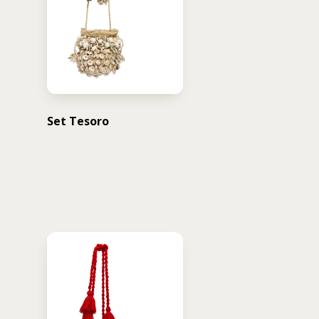
Set Tesoro
USD $
359