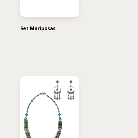
Set Mariposas
USD $
436