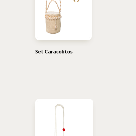
Set Caracolitos
USD $
342