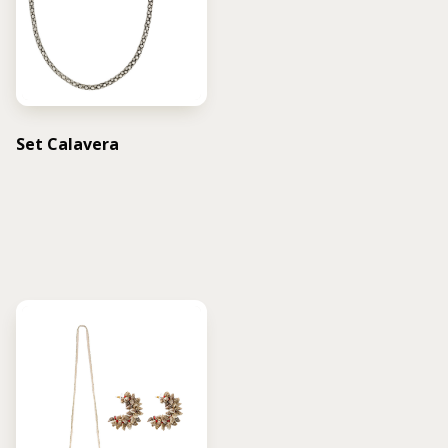
Set Calavera
USD $
1,026