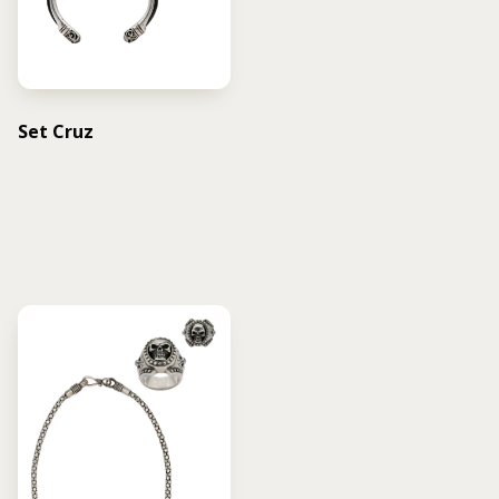
Set Cruz
USD $
1,000