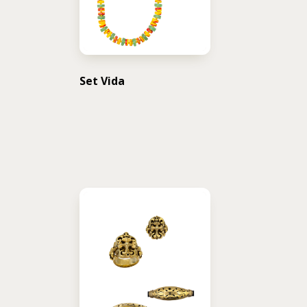
Set Vida
USD $
292