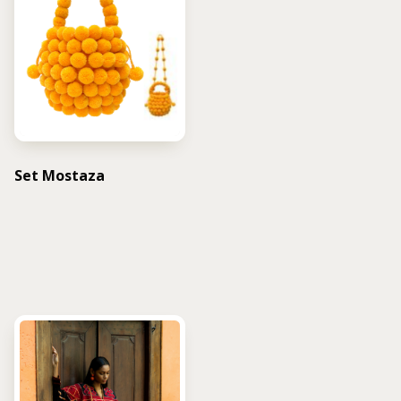
Set Mostaza
USD $
314