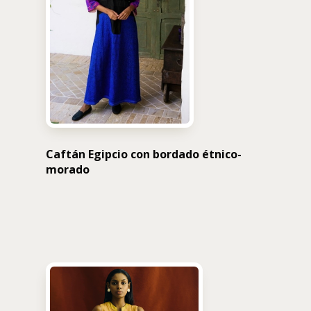
Caftán Egipcio con bordado étnico-
morado
USD $
1,576