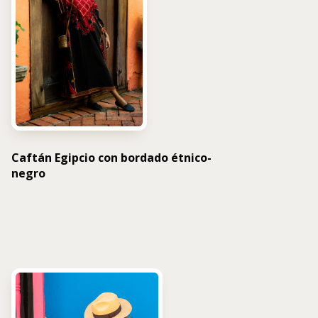
Caftán Egipcio con bordado étnico-
negro
USD $
1,576