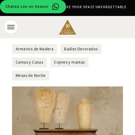
Chatea con un Asesor
CURATED DESIGN PIECES TO MAKE YOUR SPACE UNFORGETTABLE
Armarios de Madera
Baúles Decorados
Camas y Cunas
Cojines y mantas
Mesas de Noche