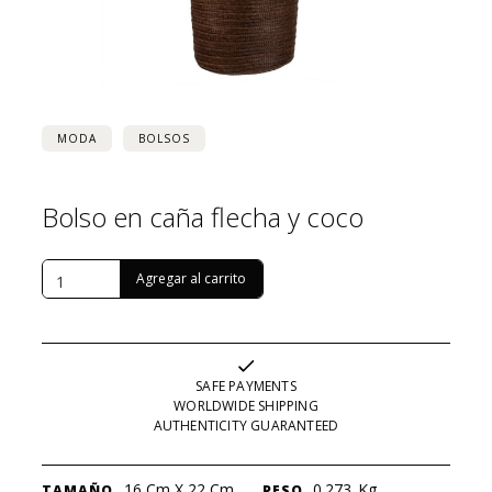
MODA
BOLSOS
Bolso en caña flecha y coco
USD $
197
SAFE PAYMENTS
WORLDWIDE SHIPPING
AUTHENTICITY GUARANTEED
16 Cm X 22 Cm
0.273
Kg
TAMAÑO
PESO