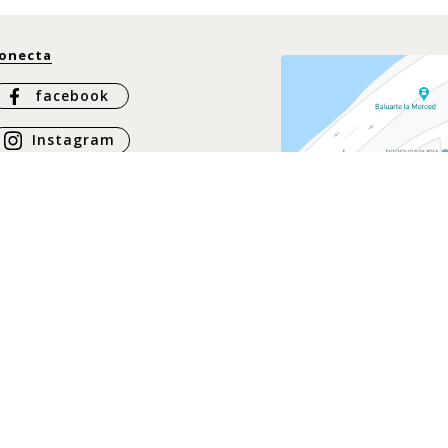
onecta
facebook
Instagram
Whatsapp
ontáctanos
ontacto
@casachiqui.com
57 317 437 6864
57 317 337 3925
57 316 397 5078