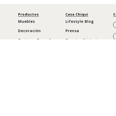
Productos
Casa Chiqui
C
Muebles
Lifestyle Blog
Decoración
Prensa
Cocina y Comedor
Nuestra historia
Moda
Horario
Nuevos
Lunes a Sábado
C
10:30 am - 8pm
Ofertas
C
Domingos y
c
Festivos
10:30 am - 8pm
+
+
+