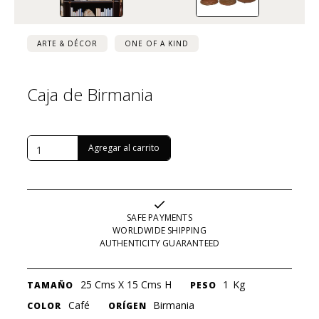
ARTE & DÉCOR
ONE OF A KIND
Caja de Birmania
USD $
1,119
SAFE PAYMENTS
WORLDWIDE SHIPPING
AUTHENTICITY GUARANTEED
25 Cms X 15 Cms H
1
Kg
TAMAÑO
PESO
Café
Birmania
COLOR
ORÍGEN