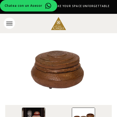
Chatea con un Asesor
CURATED DESIGN PIECES TO MAKE YOUR SPACE UNFORGETTABLE