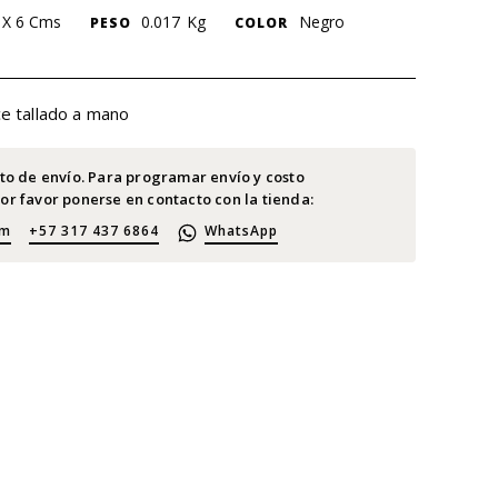
 X 6 Cms
0.017
Kg
Negro
PESO
COLOR
e tallado a mano
sto de envío. Para programar envío y costo
or favor ponerse en contacto con la tienda:
om
+57 317 437 6864
WhatsApp