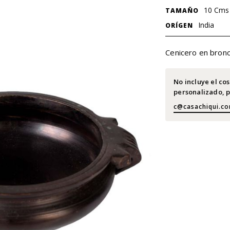
10 Cms
TAMAÑO
India
ORÍGEN
Cenicero en bronc
No incluye el co
personalizado, p
c@casachiqui.c