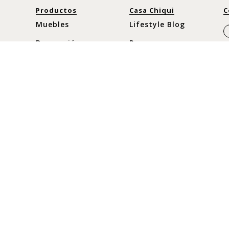
Productos
Casa Chiqui
C
Muebles
Lifestyle Blog
Decoración
Prensa
Cocina y Comedor
Nuestra historia
Moda
Horario
Nuevos
Lunes a Sábado
C
10:30 am - 8pm
Ofertas
C
Domingos y
c
Festivos
10:30 am - 8pm
+
+
+