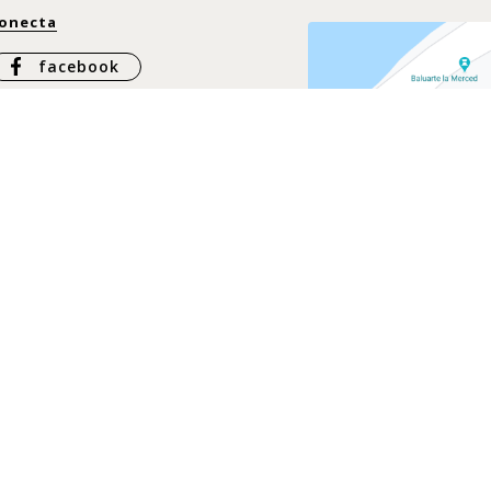
onecta
facebook
Instagram
Whatsapp
ontáctanos
ontacto
@casachiqui.com
57 317 437 6864
57 317 337 3925
57 316 397 5078
Calle de la Universid