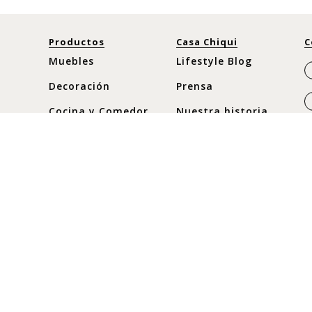
Productos
Casa Chiqui
C
Muebles
Lifestyle Blog
Decoración
Prensa
Cocina y Comedor
Nuestra historia
Moda
Horario
Nuevos
Lunes a Sábado
C
10:30 am - 8pm
Ofertas
C
Domingos y
c
Festivos
10:30 am - 8pm
+
+
+