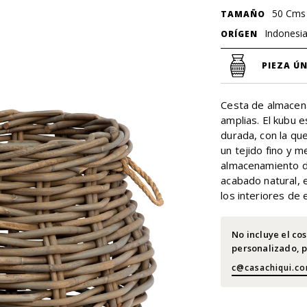
50 Cms
TAMAÑO
Indonesi
ORÍGEN
PIEZA ÚN
Cesta de almacena
amplias. El kubu e
durada, con la qu
un tejido fino y m
almacenamiento de
acabado natural, 
los interiores de e
No incluye el co
personalizado, p
c@casachiqui.c