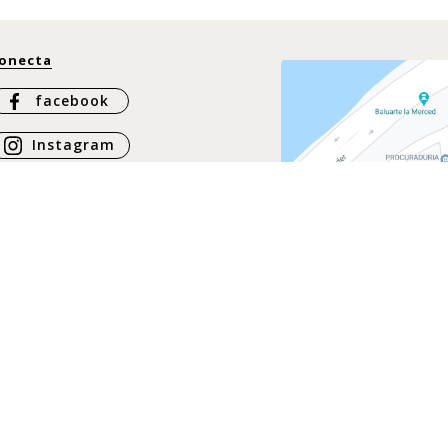
onecta
facebook
Instagram
Whatsapp
ontáctanos
ontacto
@casachiqui.com
57 317 437 6864
57 317 337 3925
57 316 397 5078