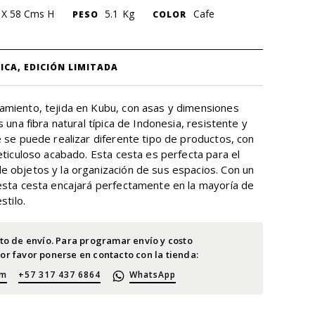
 X 58 Cms H
5.1
Kg
Cafe
PESO
COLOR
a
ICA, EDICIÓN LIMITADA
miento, tejida en Kubu, con asas y dimensiones
s una fibra natural típica de Indonesia, resistente y
e se puede realizar diferente tipo de productos, con
eticuloso acabado. Esta cesta es perfecta para el
 objetos y la organización de sus espacios. Con un
esta cesta encajará perfectamente en la mayoría de
stilo.
sto de envío. Para programar envío y costo
or favor ponerse en contacto con la tienda:
om
+57 317 437 6864
WhatsApp