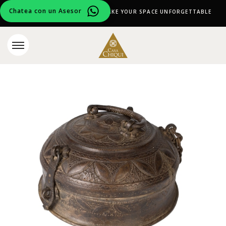
Chatea con un Asesor
CURATED DESIGN PIECES TO MAKE YOUR SPACE UNFORGETTABLE