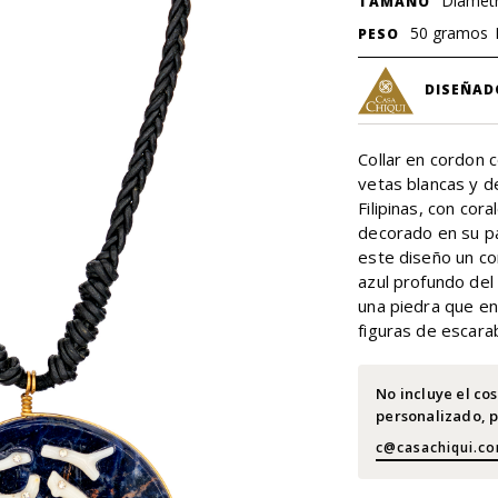
Diametr
TAMAÑO
50 gramos
PESO
DISEÑAD
Collar en cordon 
vetas blancas y d
Filipinas, con cor
decorado en su pa
este diseño un co
azul profundo del l
una piedra que en
figuras de escara
No incluye el co
personalizado, p
c@casachiqui.c