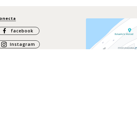
onecta
facebook
Instagram
Whatsapp
ontáctanos
ontacto
@casachiqui.com
57 317 437 6864
57 317 337 3925
57 316 397 5078