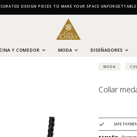
CURATED DESIGN PIECES TO MAKE YOUR SPACE UNFORGETTABLE
CINA Y COMEDOR
MODA
DISEÑADORES
MODA
CO
Collar med
USD $
145
SAFE PAYME