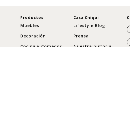
Productos
Casa Chiqui
C
Muebles
Lifestyle Blog
Decoración
Prensa
Cocina y Comedor
Nuestra historia
Moda
Horario
Nuevos
Lunes a Sábado
C
10:30 am - 8pm
Ofertas
C
Domingos y
c
Festivos
10:30 am - 8pm
+
+
+