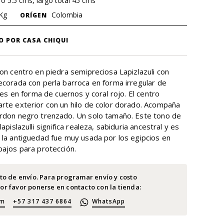
o 5.5 cms, largo total 45 cms
Kg
Colombia
ORÍGEN
O POR CASA CHIQUI
con centro en piedra semipreciosa Lapizlazuli con
ecorada con perla barroca en forma irregular de
ales en forma de cuernos y coral rojo. El centro
rte exterior con un hilo de color dorado. Acompaña
rdon negro trenzado. Un solo tamaño. Este tono de
apislazulli significa realeza, sabiduria ancestral y es
 la antiguedad fue muy usada por los egipcios en
bajos para protección.
sto de envío. Para programar envío y costo
or favor ponerse en contacto con la tienda:
om
+57 317 437 6864
WhatsApp