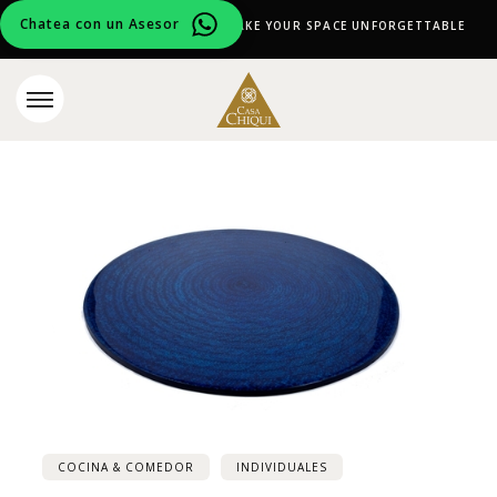
Chatea con un Asesor
CURATED DESIGN PIECES TO MAKE YOUR SPACE UNFORGETTABLE
COCINA & COMEDOR
INDIVIDUALES