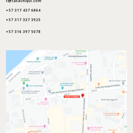
c@casachiqui.com
+57 317 437 6864
+57 317 337 3925
+57 316 397 5078