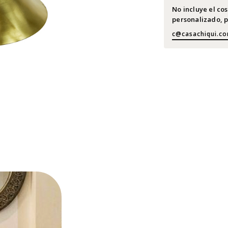
No incluye el co
personalizado, p
c@casachiqui.c