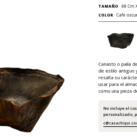
68 Cm 
TAMAÑO
Cafe oscu
COLOR
Canasto o paila d
de estilo antiguo
resalta su carácte
usar para el alma
como una pieza de
No incluye el co
personalizado, p
c@casachiqui.c