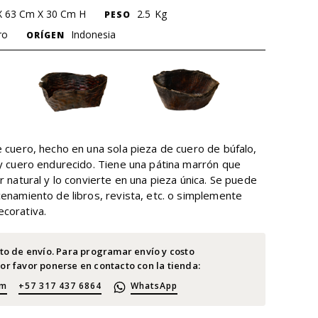
X 63 Cm X 30 Cm H
2.5
Kg
PESO
ro
Indonesia
ORÍGEN
e cuero, hecho en una sola pieza de cuero de búfalo,
 y cuero endurecido. Tiene una pátina marrón que
r natural y lo convierte en una pieza única. Se puede
cenamiento de libros, revista, etc. o simplemente
corativa.
sto de envío. Para programar envío y costo
or favor ponerse en contacto con la tienda:
om
+57 317 437 6864
WhatsApp