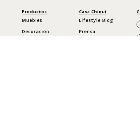
Productos
Casa Chiqui
C
Muebles
Lifestyle Blog
Decoración
Prensa
Cocina y Comedor
Nuestra historia
Moda
Horario
Nuevos
Lunes a Sábado
C
10:30 am - 8pm
Ofertas
C
Domingos y
c
Festivos
10:30 am - 8pm
+
+
+