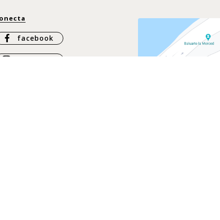
onecta
facebook
Instagram
Whatsapp
ontáctanos
ontacto
@casachiqui.com
57 317 437 6864
57 317 337 3925
57 316 397 5078