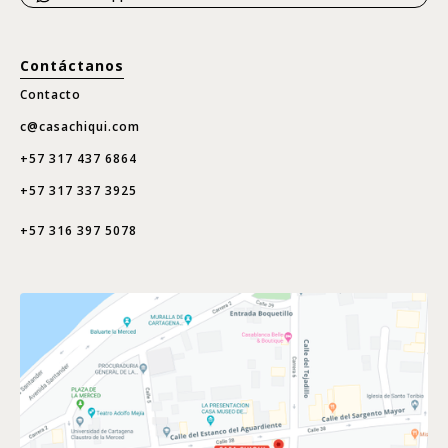
Contáctanos
Contacto
c@casachiqui.com
+57 317 437 6864
+57 317 337 3925
+57 316 397 5078