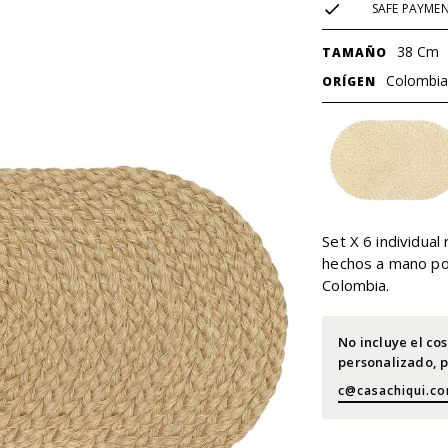
SAFE PAYME
38 Cm
TAMAÑO
Colombia
ORÍGEN
Set X 6 individual
hechos a mano po
Colombia.
No incluye el co
personalizado, p
c@casachiqui.c