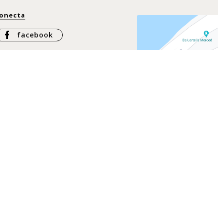
onecta
facebook
Instagram
Whatsapp
ontáctanos
ontacto
@casachiqui.com
57 317 437 6864
57 317 337 3925
57 316 397 5078