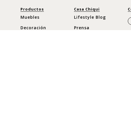
Productos
Casa Chiqui
C
Muebles
Lifestyle Blog
Decoración
Prensa
Cocina y Comedor
Nuestra historia
Moda
Horario
Nuevos
Lunes a Sábado
C
10:30 am - 8pm
Ofertas
C
Domingos y
c
Festivos
10:30 am - 8pm
+
+
+