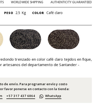
NTS
WORLDWIDE SHIPPING
AUTHENTICITY GUARANTEED
2.5
Kg
Café claro
PESO
COLOR
 redondo trenzado en color café claro tejidos en fique,
r artesanos del departamento de Santander -
sto de envío. Para programar envío y costo
or favor ponerse en contacto con la tienda:
om
+57 317 437 6864
WhatsApp