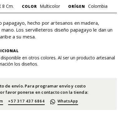
 8 Cm.
Multicolor
Colombia
COLOR
ORÍGEN
ño papagayo, hecho por artesanos en madera,
a mano. Los servilleteros diseño papagayo le dan un
caribe a su mesa.
ICIONAL
 disponible en otros colores. Al ser un producto artesanal
iación los diseños.
sto de envío. Para programar envío y costo
or favor ponerse en contacto con la tienda:
om
+57 317 437 6864
WhatsApp