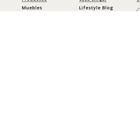
Muebles
Lifestyle Blog
Decoración
Prensa
Cocina y Comedor
Nuestra historia
Moda
Horario
Nuevos
Lunes a Sábado
C
10:30 am - 8pm
Ofertas
C
Domingos y
c
Festivos
10:30 am - 8pm
+
+
+