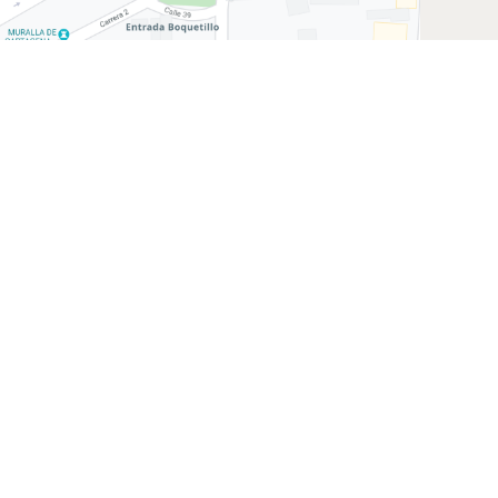
ad No. 36-127, Cartagena, Colombia
da