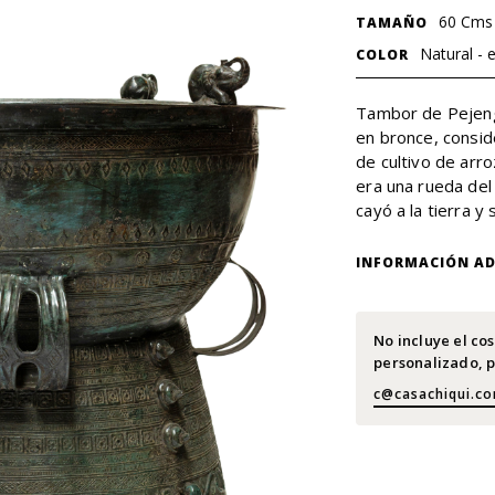
60 Cms
TAMAÑO
Natural - 
COLOR
Tambor de Pejeng 
en bronce, consid
de cultivo de arro
era una rueda del 
cayó a la tierra 
INFORMACIÓN AD
No incluye el co
personalizado, p
c@casachiqui.c