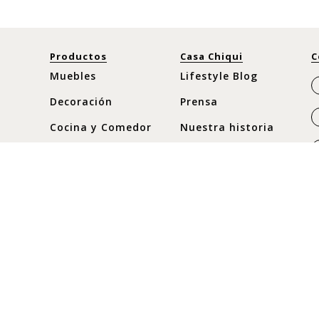
Productos
Casa Chiqui
C
Muebles
Lifestyle Blog
Decoración
Prensa
Cocina y Comedor
Nuestra historia
Moda
Horario
Nuevos
Lunes a Sábado
C
10:30 am - 8pm
Ofertas
C
Domingos y
c
Festivos
10:30 am - 8pm
+
+
+