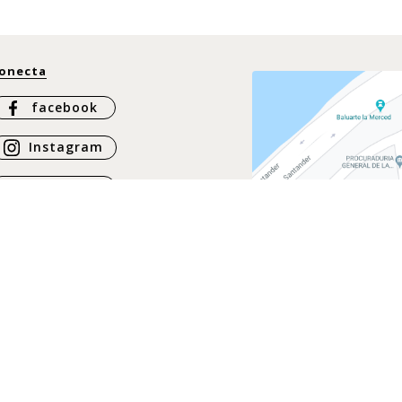
onecta
facebook
Instagram
Whatsapp
ontáctanos
ontacto
@casachiqui.com
57 317 437 6864
57 317 337 3925
57 316 397 5078