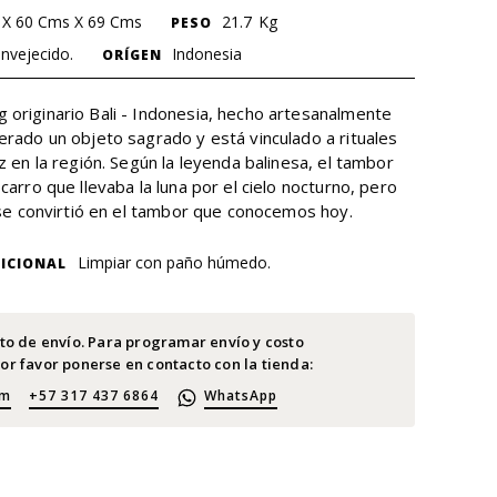
 X 60 Cms X 69 Cms
21.7
Kg
PESO
envejecido.
Indonesia
ORÍGEN
originario Bali - Indonesia, hecho artesanalmente
erado un objeto sagrado y está vinculado a rituales
z en la región. Según la leyenda balinesa, el tambor
carro que llevaba la luna por el cielo nocturno, pero
y se convirtió en el tambor que conocemos hoy.
Limpiar con paño húmedo.
ICIONAL
sto de envío. Para programar envío y costo
or favor ponerse en contacto con la tienda:
om
+57 317 437 6864
WhatsApp