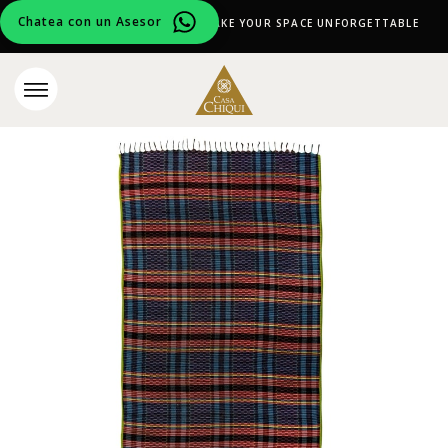
Chatea con un Asesor
CURATED DESIGN PIECES TO MAKE YOUR SPACE UNFORGETTABLE