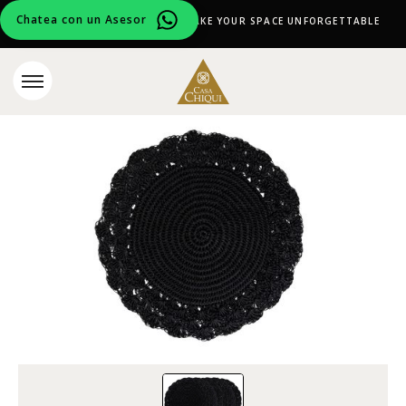
Chatea con un Asesor
CURATED DESIGN PIECES TO MAKE YOUR SPACE UNFORGETTABLE